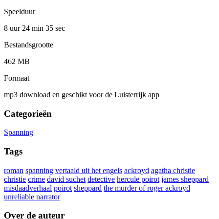
Speelduur
8 uur 24 min
35 sec
Bestandsgrootte
462 MB
Formaat
mp3 download en geschikt voor de Luisterrijk app
Categorieën
Spanning
Tags
roman
spanning
vertaald uit het engels
ackroyd
agatha christie
christie
crime
david suchet
detective
hercule poirot
james sheppard
misdaadverhaal
poirot
sheppard
the murder of roger ackroyd
unreliable narrator
Over de auteur