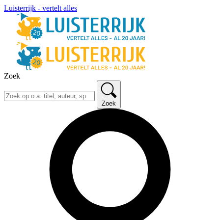
Luisterrijk - vertelt alles
Zoek
Zoek