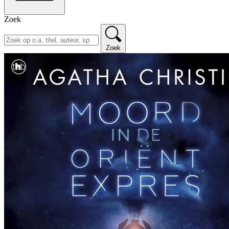
Zoek
Zoek