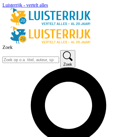
Luisterrijk - vertelt alles
Zoek
Zoek