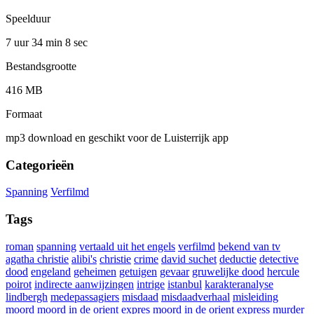
Speelduur
7 uur 34 min
8 sec
Bestandsgrootte
416 MB
Formaat
mp3 download en geschikt voor de Luisterrijk app
Categorieën
Spanning
Verfilmd
Tags
roman
spanning
vertaald uit het engels
verfilmd
bekend van tv
agatha christie
alibi's
christie
crime
david suchet
deductie
detective
dood
engeland
geheimen
getuigen
gevaar
gruwelijke dood
hercule
poirot
indirecte aanwijzingen
intrige
istanbul
karakteranalyse
lindbergh
medepassagiers
misdaad
misdaadverhaal
misleiding
moord
moord in de orient expres
moord in de orient express
murder