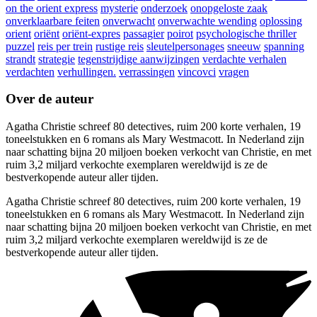
on the orient express
mysterie
onderzoek
onopgeloste zaak
onverklaarbare feiten
onverwacht
onverwachte wending
oplossing
orient
oriënt
oriënt-expres
passagier
poirot
psychologische thriller
puzzel
reis per trein
rustige reis
sleutelpersonages
sneeuw
spanning
strandt
strategie
tegenstrijdige aanwijzingen
verdachte verhalen
verdachten
verhullingen.
verrassingen
vincovci
vragen
Over de auteur
Agatha Christie schreef 80 detectives, ruim 200 korte verhalen, 19
toneelstukken en 6 romans als Mary Westmacott. In Nederland zijn
naar schatting bijna 20 miljoen boeken verkocht van Christie, en met
ruim 3,2 miljard verkochte exemplaren wereldwijd is ze de
bestverkopende auteur aller tijden.
Agatha Christie schreef 80 detectives, ruim 200 korte verhalen, 19
toneelstukken en 6 romans als Mary Westmacott. In Nederland zijn
naar schatting bijna 20 miljoen boeken verkocht van Christie, en met
ruim 3,2 miljard verkochte exemplaren wereldwijd is ze de
bestverkopende auteur aller tijden.