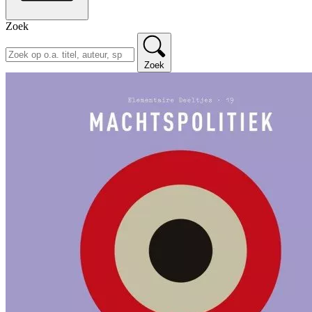
Zoek
Zoek