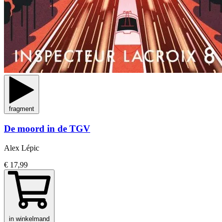
fragment
De moord in de TGV
Alex Lépic
€ 17,99
in winkelmand