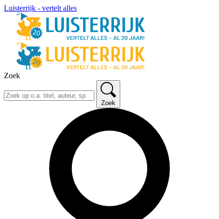
Luisterrijk - vertelt alles
Zoek
Zoek