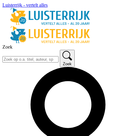
Luisterrijk - vertelt alles
Zoek
Zoek