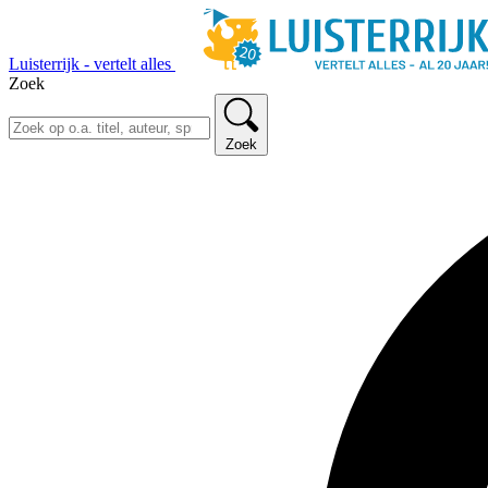
Luisterrijk - vertelt alles
Zoek
Zoek