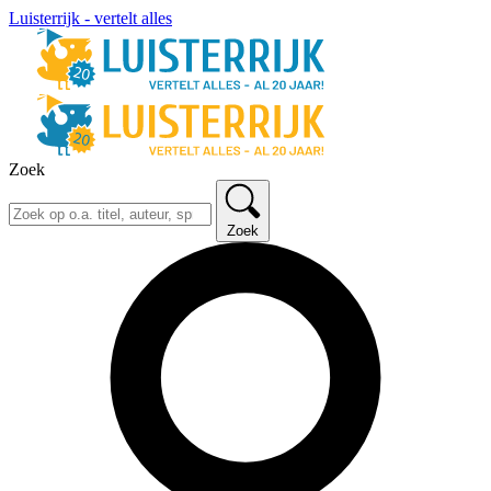
Luisterrijk - vertelt alles
Zoek
Zoek