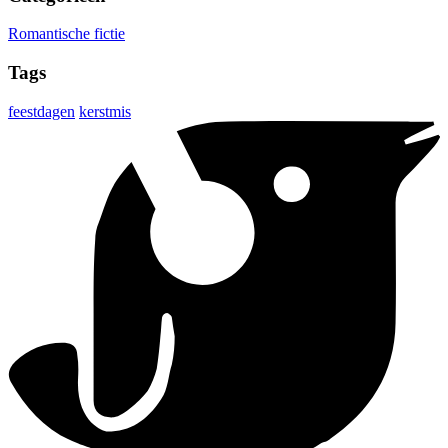
Romantische fictie
Tags
feestdagen
kerstmis