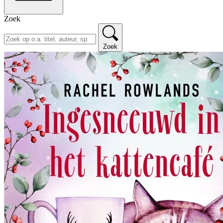
Zoek
Zoek