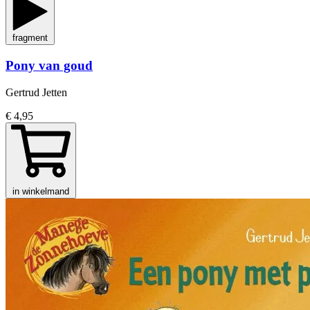
fragment
Pony van goud
Gertrud Jetten
€ 4,95
in winkelmand