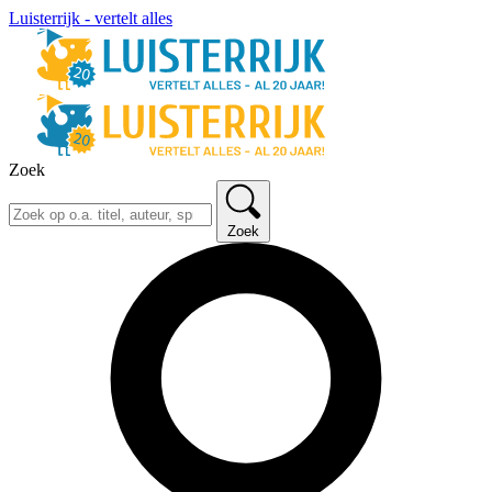
Luisterrijk - vertelt alles
Zoek
Zoek