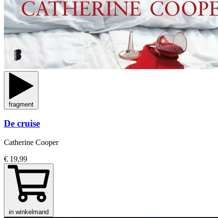
fragment
De cruise
Catherine Cooper
€ 19,99
in winkelmand