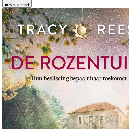
in winkelmand