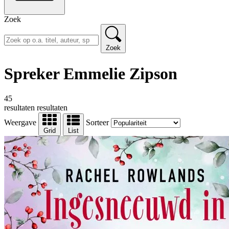
Zoek
Zoek
Spreker Emmelie Zipson
45
resultaten
resultaten
Weergave
Sorteer
Grid
List