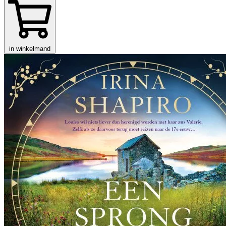
in winkelmand