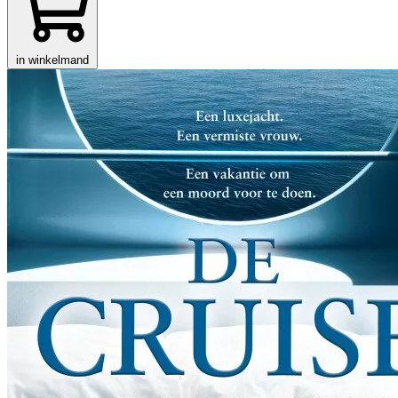
in winkelmand