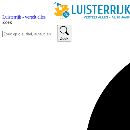
Luisterrijk - vertelt alles
Zoek
Zoek