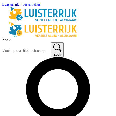
Luisterrijk - vertelt alles
Zoek
Zoek