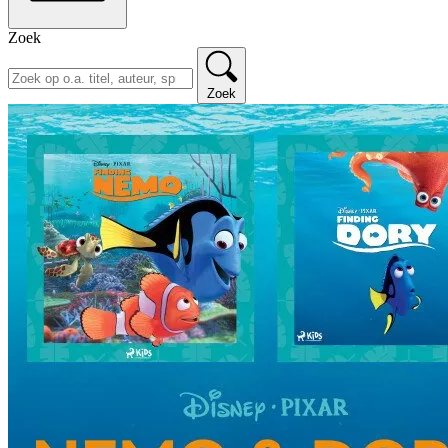
Zoek
Zoek