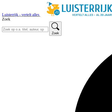
Luisterrijk - vertelt alles
Zoek
Zoek