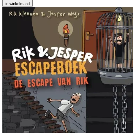
in winkelmand