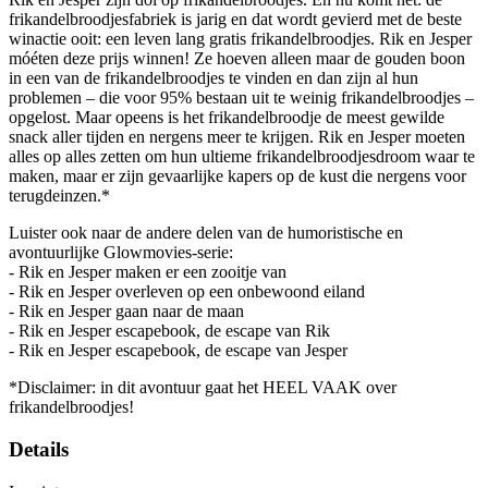
frikandelbroodjesfabriek is jarig en dat wordt gevierd met de beste
winactie ooit: een leven lang gratis frikandelbroodjes. Rik en Jesper
móéten deze prijs winnen! Ze hoeven alleen maar de gouden boon
in een van de frikandelbroodjes te vinden en dan zijn al hun
problemen – die voor 95% bestaan uit te weinig frikandelbroodjes –
opgelost. Maar opeens is het frikandelbroodje de meest gewilde
snack aller tijden en nergens meer te krijgen. Rik en Jesper moeten
alles op alles zetten om hun ultieme frikandelbroodjesdroom waar te
maken, maar er zijn gevaarlijke kapers op de kust die nergens voor
terugdeinzen.*
Luister ook naar de andere delen van de humoristische en
avontuurlijke Glowmovies-serie:
- Rik en Jesper maken er een zooitje van
- Rik en Jesper overleven op een onbewoond eiland
- Rik en Jesper gaan naar de maan
- Rik en Jesper escapebook, de escape van Rik
- Rik en Jesper escapebook, de escape van Jesper
*Disclaimer: in dit avontuur gaat het HEEL VAAK over
frikandelbroodjes!
Details