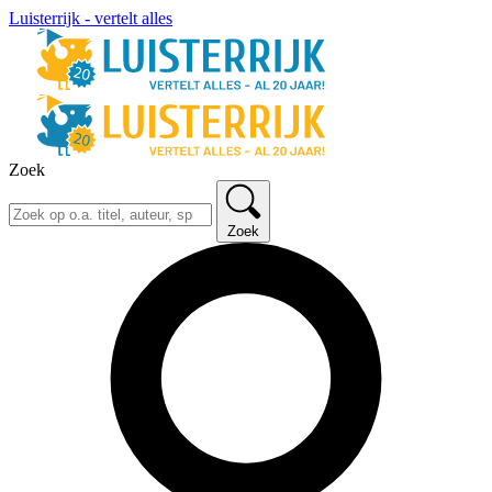
Luisterrijk - vertelt alles
Zoek
Zoek