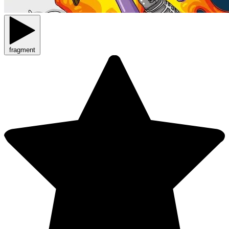
fragment