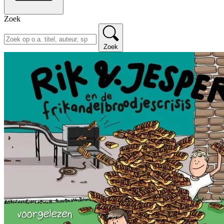
Zoek
Zoek