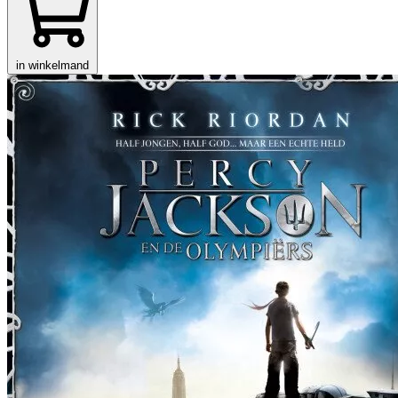
in winkelmand