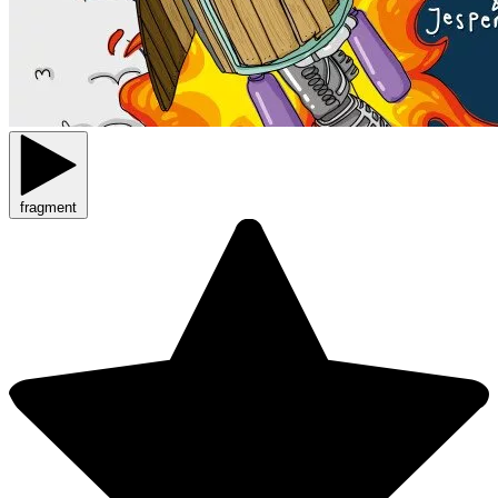
fragment