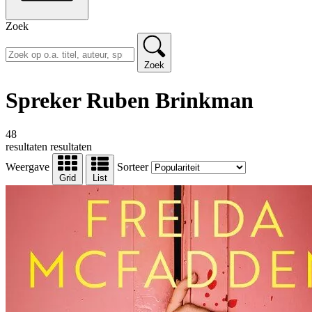
Zoek
Zoek
Spreker Ruben Brinkman
48
resultaten
resultaten
Weergave
Sorteer
Grid
List