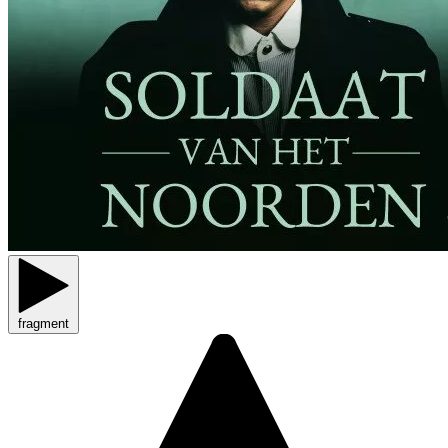
fragment