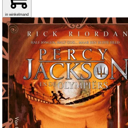
in winkelmand