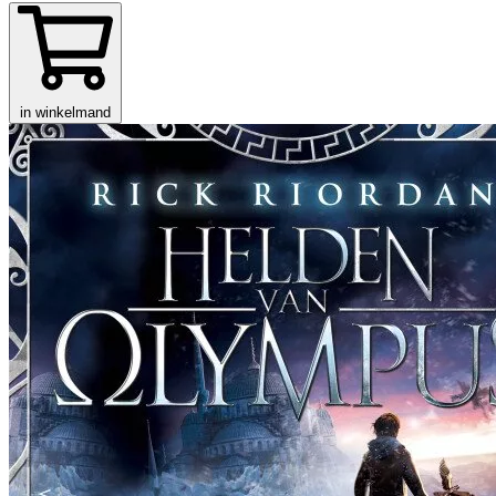
in winkelmand