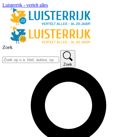
Luisterrijk - vertelt alles
Zoek
Zoek