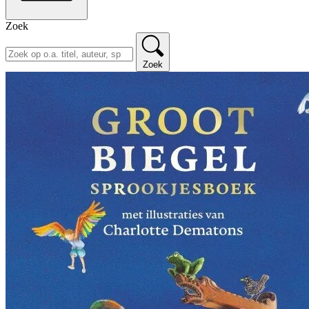
Zoek
Zoek