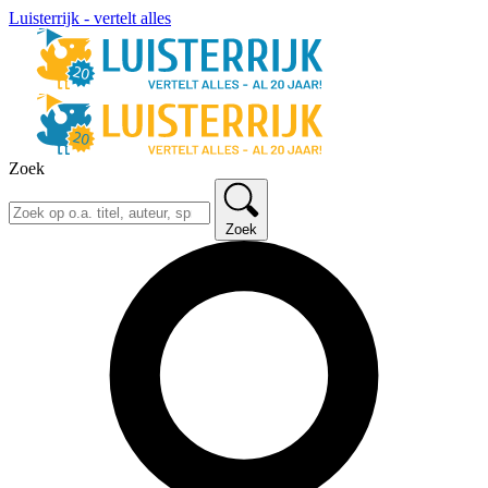
Luisterrijk - vertelt alles
Zoek
Zoek