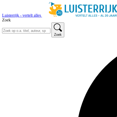
Luisterrijk - vertelt alles
Zoek
Zoek