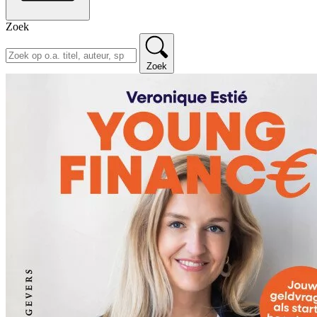
Zoek
Zoek