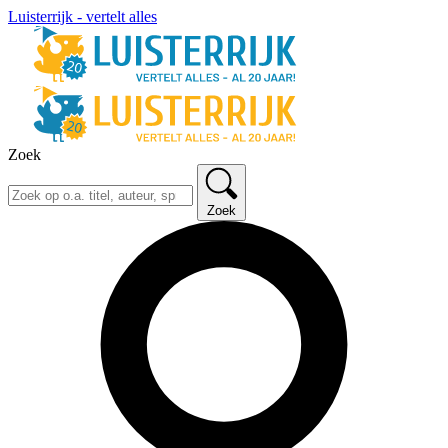
Luisterrijk - vertelt alles
Zoek
Zoek