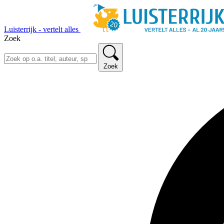
Luisterrijk - vertelt alles
Zoek
Zoek