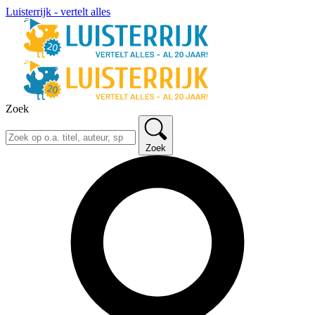
Luisterrijk - vertelt alles
Zoek
Zoek