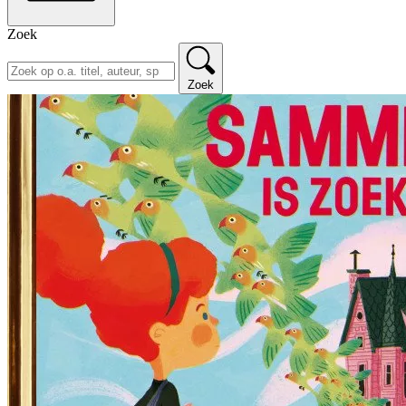
Zoek
Zoek