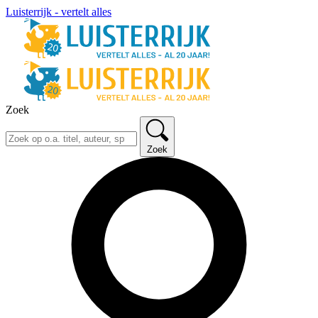
Luisterrijk - vertelt alles
Zoek
Zoek