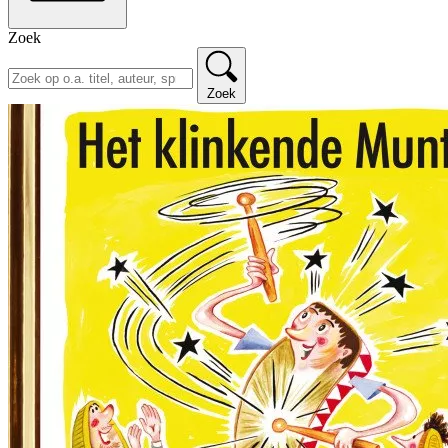
Zoek
Zoek