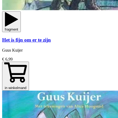
fragment
Het is fijn om er te zijn
Guus Kuijer
€ 6,99
in winkelmand