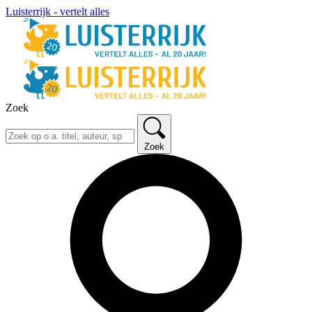
Luisterrijk - vertelt alles
Zoek
Zoek