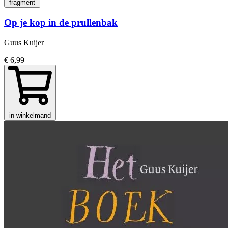
fragment
Op je kop in de prullenbak
Guus Kuijer
€ 6,99
in winkelmand