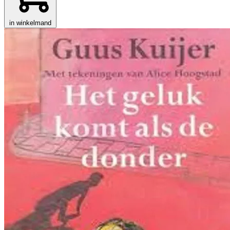
in winkelmand