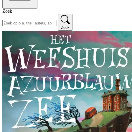
Zoek
Zoek