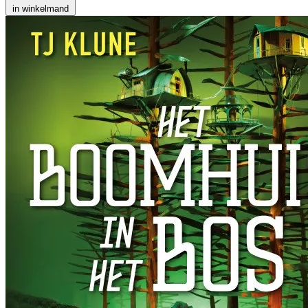
in winkelmand