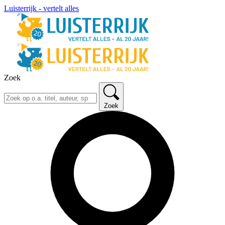
Luisterrijk - vertelt alles
Zoek
Zoek