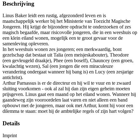
Beschrijving
Linus Baker leidt een rustig, afgezonderd leven en is
maatschappelijk werker bij het Ministerie van Toezicht Magische
Jongeren. Hij krijgt de bijzondere opdracht te onderzoeken of zes
magisch begaafde, maar risicovolle jongeren, die in een weeshuis op
een klein eiland wonen, mogelijk een te groot gevaar voor de
samenleving opleveren.
In het weeshuis wonen zes jongeren; een merkwaardig, bont
gezelschap dat bestaat uit Talia (een meisjeskabouter), Theodore
(een gevleugeld draakje), Phee (een boself), Chauncey (een groen,
kwalachtig wezen), Sal (een jongen die een miraculeuze
verandering ondergaat wanneer hij bang is) en Lucy (een zesjarige
antichrist).
Arthur Parnassus is er de directeur en hij wil te vuur en te zwaard
sluiting voorkomen - ook al zal hij dan zijn eigen geheim moeten
prijsgeven. Linus gaat een maand op het eiland wonen. Wanneer hij
gaandeweg zijn vooroordelen laat varen en niet alleen een band
opbouwt met de jongeren, maar ook met Arthur, komt hij voor een
dilemma te staan: moet hij de ambtelijke regels of zijn hart volgen?
Details
Imprint