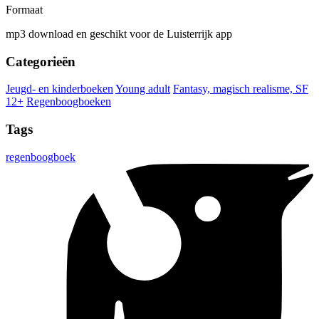
Formaat
mp3 download en geschikt voor de Luisterrijk app
Categorieën
Jeugd- en kinderboeken
Young adult
Fantasy, magisch realisme, SF
12+
Regenboogboeken
Tags
regenboogboek