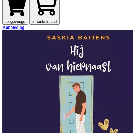
toegevoegd
in winkelmand
Aanbieding