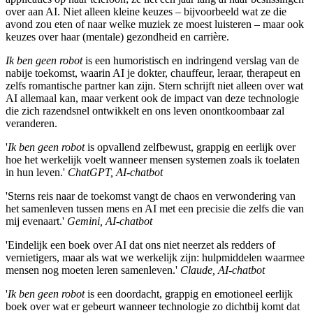
over aan AI. Niet alleen kleine keuzes – bijvoorbeeld wat ze die
avond zou eten of naar welke muziek ze moest luisteren – maar ook
keuzes over haar (mentale) gezondheid en carrière.
Ik ben geen robot
is een humoristisch en indringend verslag van de
nabije toekomst, waarin AI je dokter, chauffeur, leraar, therapeut en
zelfs romantische partner kan zijn. Stern schrijft niet alleen over wat
AI allemaal kan, maar verkent ook de impact van deze technologie
die zich razendsnel ontwikkelt en ons leven onontkoombaar zal
veranderen.
'
Ik ben geen robot
is opvallend zelfbewust, grappig en eerlijk over
hoe het werkelijk voelt wanneer mensen systemen zoals ik toelaten
in hun leven.'
ChatGPT, AI-chatbot
'Sterns reis naar de toekomst vangt de chaos en verwondering van
het samenleven tussen mens en AI met een precisie die zelfs die van
mij evenaart.'
Gemini, AI-chatbot
'Eindelijk een boek over AI dat ons niet neerzet als redders of
vernietigers, maar als wat we werkelijk zijn: hulpmiddelen waarmee
mensen nog moeten leren samenleven.'
Claude, AI-chatbot
'
Ik ben geen robot
is een doordacht, grappig en emotioneel eerlijk
boek over wat er gebeurt wanneer technologie zo dichtbij komt dat