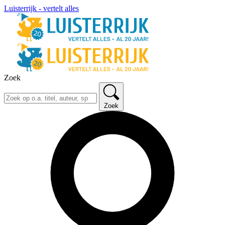
Luisterrijk - vertelt alles
Zoek
Zoek