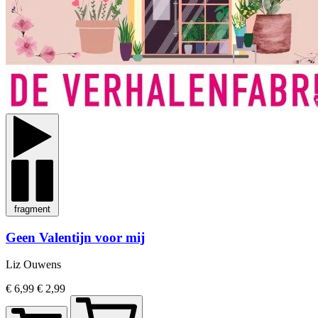
fragment
Geen Valentijn voor mij
Liz Ouwens
€ 6,99
€ 2,99