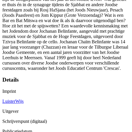
er thuis én in de synagoge tijdens de Sjabbat en andere Joodse
feestdagen zoals bij Rosj HaSjana (het Joods Nieuwjaar), Pesach
(Joods Paasfeest) en Jom Kippur (Grote Verzoendag)? Wat is een
Bar en Bat Mitswa en wat doe ik als ik daarvoor uitgenodigd ben?
Hoe zit het met de spijswetten? Een waardevolle kennismaking met
het Jodendom door Jochanan Belinfante, aangevuld met prachtige
muziek voor de Sjabbat en de Hoge Feestdagen, uitgevoerd door
Tzivya Belinfante op de cello. Jochanan Chaïm Belinfante was 14
jaar lang voorzanger (Chazzan) en leraar voor de Tilburgse Liberaal
Joodse Gemeente, en een aantal jaren voorzitter van het Joodse
Leerhuis te Meerssen. Vanaf 1999 geeft hij door heel Nederland
cursussen over diverse Joodse onderwerpen voor verschillende
cursuscentra, waaronder het Joods Educatief Centrum 'Crescas'.
Details
Imprint
LuisterWijs
Uitgever
Schrijverspunt (digitaal)
Publicatiedatum