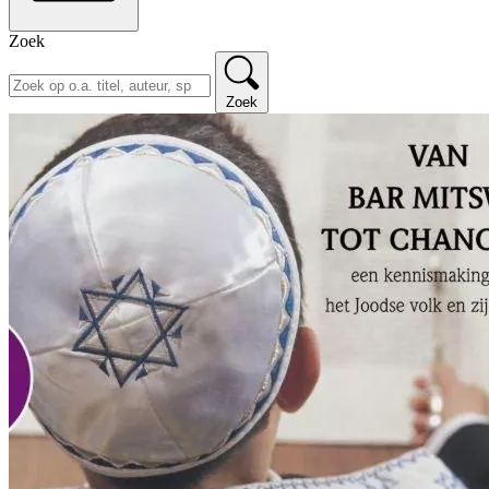
Zoek
Zoek