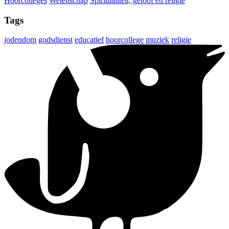
Hoorcolleges
Wetenschap
Spiritualiteit, geloof en religie
Tags
jodendom
godsdienst
educatief
hoorcollege
muziek
religie