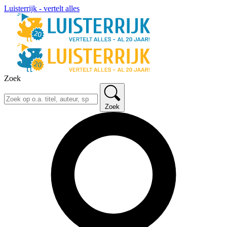
Luisterrijk - vertelt alles
Zoek
Zoek