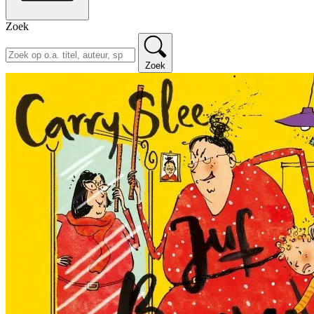
Zoek
Zoek