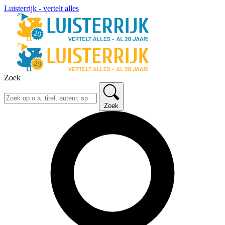
Luisterrijk - vertelt alles
Zoek
Zoek