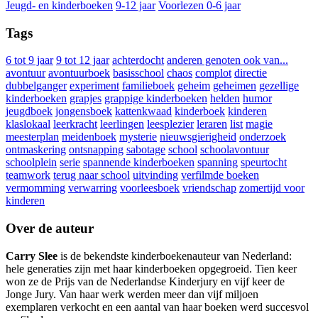
Jeugd- en kinderboeken
9-12 jaar
Voorlezen 0-6 jaar
Tags
6 tot 9 jaar
9 tot 12 jaar
achterdocht
anderen genoten ook van...
avontuur
avontuurboek
basisschool
chaos
complot
directie
dubbelganger
experiment
familieboek
geheim
geheimen
gezellige
kinderboeken
grapjes
grappige kinderboeken
helden
humor
jeugdboek
jongensboek
kattenkwaad
kinderboek
kinderen
klaslokaal
leerkracht
leerlingen
leesplezier
leraren
list
magie
meesterplan
meidenboek
mysterie
nieuwsgierigheid
onderzoek
ontmaskering
ontsnapping
sabotage
school
schoolavontuur
schoolplein
serie
spannende kinderboeken
spanning
speurtocht
teamwork
terug naar school
uitvinding
verfilmde boeken
vermomming
verwarring
voorleesboek
vriendschap
zomertijd voor
kinderen
Over de auteur
Carry Slee
is de bekendste kinderboekenauteur van Nederland:
hele generaties zijn met haar kinderboeken opgegroeid. Tien keer
won ze de Prijs van de Nederlandse Kinderjury en vijf keer de
Jonge Jury. Van haar werk werden meer dan vijf miljoen
exemplaren verkocht en een aantal van haar boeken werd succesvol