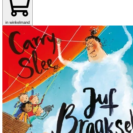
in winkelmand