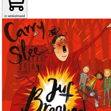
in winkelmand