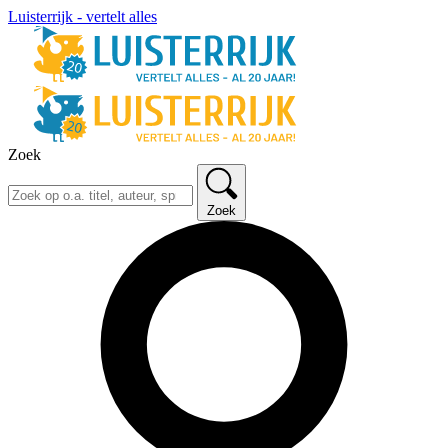
Luisterrijk - vertelt alles
Zoek
Zoek