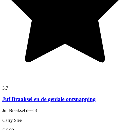
3.7
Juf Braaksel en de geniale ontsnapping
Juf Braaksel
deel 3
Carry Slee