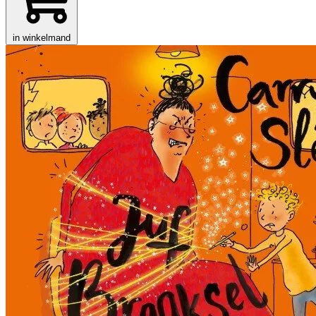
in winkelmand