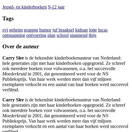
Jeugd- en kinderboeken
9-12 jaar
Tags
evi
geheim
grappig
humor
juf braaksel
kidnap
lotte
lucas
ontsnapping
ontvoering
plan
school
spannend
thijs
Over de auteur
Carry Slee
is de bekendste kinderboekenauteur van Nederland:
hele generaties zijn met haar kinderboeken opgegroeid. Ze schreef
ook meerdere boeken voor volwassenen, o.a. het succesvolle
Moederkruid
in 2001, dat genomineerd werd voor de NS
Publieksprijs. Van haar werk werden meer dan vijf miljoen
exemplaren verkocht en een aantal van haar boeken werd succesvol
verfilmd.
Carry Slee
is de bekendste kinderboekenauteur van Nederland:
hele generaties zijn met haar kinderboeken opgegroeid. Ze schreef
ook meerdere boeken voor volwassenen, o.a. het succesvolle
Moederkruid
in 2001, dat genomineerd werd voor de NS
Publieksprijs. Van haar werk werden meer dan vijf miljoen
exemplaren verkocht en een aantal van haar boeken werd succesvol
verfilmd.