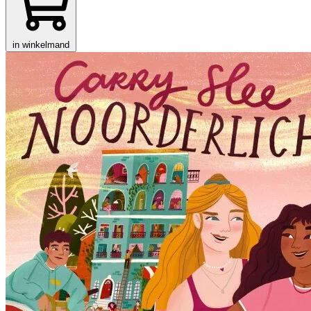
in winkelmand