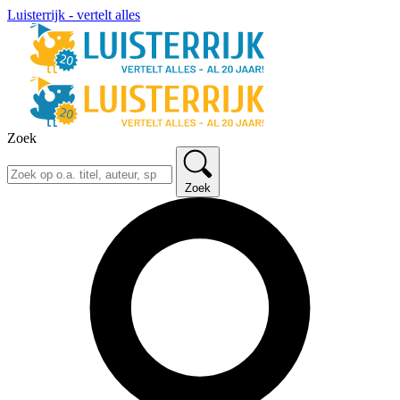
Luisterrijk - vertelt alles
Zoek
Zoek