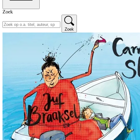
Zoek
Zoek