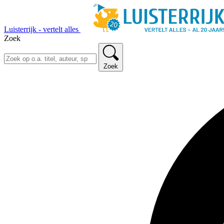
Luisterrijk - vertelt alles
Zoek
Zoek