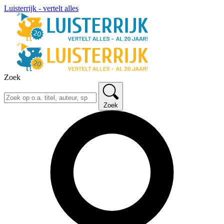
Luisterrijk - vertelt alles
Zoek
Zoek