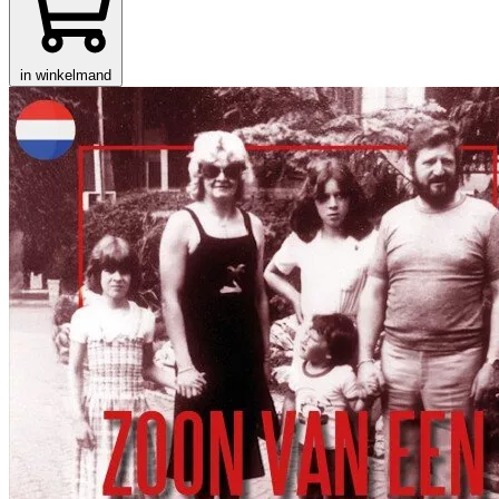
in winkelmand