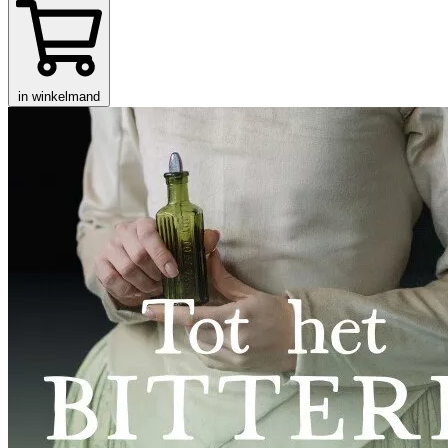
in winkelmand