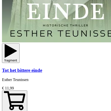
fragment
Tot het bittere einde
Esther Teunissen
€ 11,99