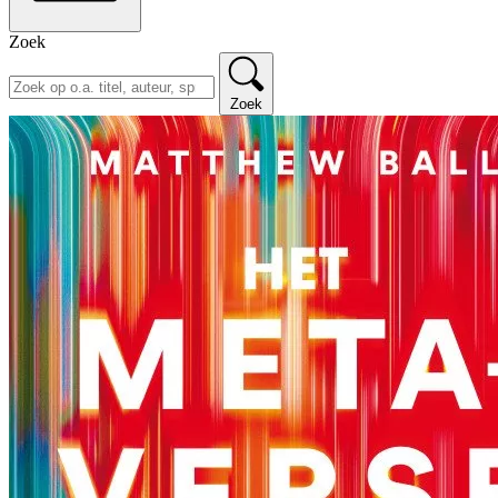
Zoek
Zoek