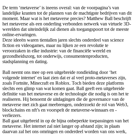
De term ‘metaverse’ is ineens overal: van de voorpagina’s van
landelijke kranten tot de plannen van de machtigste bedrijven van dit
moment. Maar wat is het metaverse precies? Matthew Ball beschrijft
het metaverse als een onderling verbonden netwerk van virtuele 3D-
werelden dat uiteindelijk zal dienen als toegangspoort tot de meeste
online-ervaringen.
Deze ideeën waren tientallen jaren slechts onderdeel van science
fiction en videogames, maar nu lijken ze een revolutie te
veroorzaken in elke industrie: van de financiële wereld en
gezondheidszorg, tot onderwijs, consumentenproducten,
stadsplanning en dating.
Ball neemt ons mee op een uitgebreide rondleiding door ‘het
volgende internet’ en laat zien dat er al veel proto-metaverses zijn,
zoals Fortnite, Minecraft en Roblox. Toch bieden deze platforms
slechts een glimp van wat komen gaat. Ball geeft een uitgebreide
definitie van het metaverse en de technologie die nodig is om het te
realiseren. Hij benoemt de uitdagingen die de governance van de
metaverse met zich gaat meebrengen, onderzoekt de rol van Web3,
blockchains en nft’s en voorspelt de metaverse-winnaars en -
verliezers.
Ball gaat uitgebreid in op de bijna onbeperkte toepassingen van het
metaverse. Het internet zal niet langer op afstand zijn; in plaats
daarvan zal het ons omringen en onderdeel worden van ons werk,