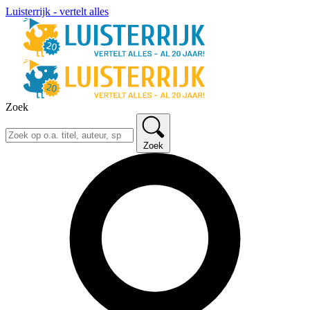
Luisterrijk - vertelt alles
Zoek
Zoek