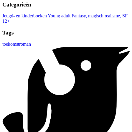
Categorieën
Jeugd- en kinderboeken
Young adult
Fantasy, magisch realisme, SF
12+
Tags
toekomstroman