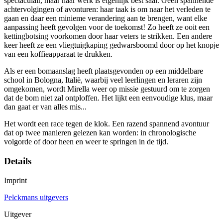
spectaculair, maar haar werk is eigenlijk best saai. Geen spannende
achtervolgingen of avonturen: haar taak is om naar het verleden te
gaan en daar een minieme verandering aan te brengen, want elke
aanpassing heeft gevolgen voor de toekomst! Zo heeft ze ooit een
kettingbotsing voorkomen door haar veters te strikken. Een andere
keer heeft ze een vliegtuigkaping gedwarsboomd door op het knopje
van een koffieapparaat te drukken.
Als er een bomaanslag heeft plaatsgevonden op een middelbare
school in Bologna, Italië, waarbij veel leerlingen en leraren zijn
omgekomen, wordt Mirella weer op missie gestuurd om te zorgen
dat de bom niet zal ontploffen. Het lijkt een eenvoudige klus, maar
dan gaat er van alles mis...
Het wordt een race tegen de klok. Een razend spannend avontuur
dat op twee manieren gelezen kan worden: in chronologische
volgorde of door heen en weer te springen in de tijd.
Details
Imprint
Pelckmans uitgevers
Uitgever