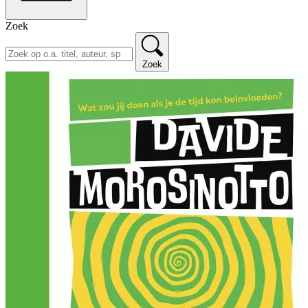
Zoek
Zoek