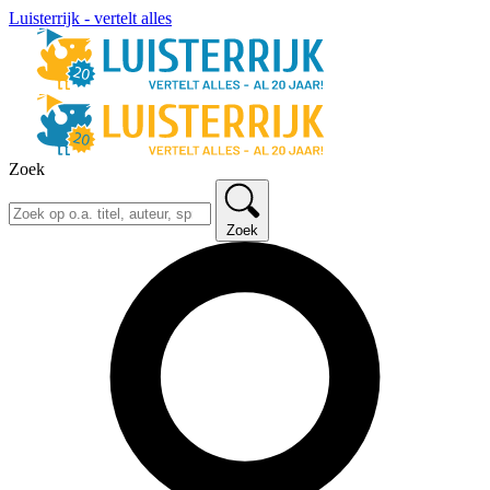
Luisterrijk - vertelt alles
Zoek
Zoek