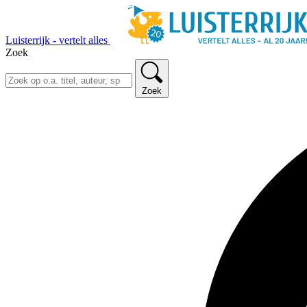
Luisterrijk - vertelt alles
Zoek
Zoek