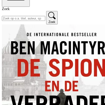
Zoek
Zoek