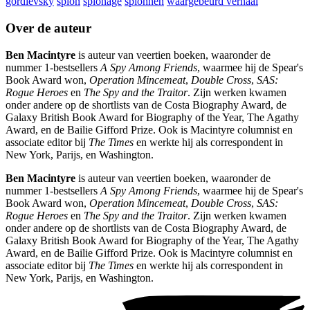
gordievsky
spion
spionage
spionnen
waargebeurd verhaal
Over de auteur
Ben Macintyre
is auteur van veertien boeken, waaronder de
nummer 1-bestsellers
A Spy Among Friends
, waarmee hij de Spear's
Book Award won,
Operation Mincemeat
,
Double Cross
,
SAS:
Rogue Heroes
en
The Spy and the Traitor
. Zijn werken kwamen
onder andere op de shortlists van de Costa Biography Award, de
Galaxy British Book Award for Biography of the Year, The Agathy
Award, en de Bailie Gifford Prize. Ook is Macintyre columnist en
associate editor bij
The Times
en werkte hij als correspondent in
New York, Parijs, en Washington.
Ben Macintyre
is auteur van veertien boeken, waaronder de
nummer 1-bestsellers
A Spy Among Friends
, waarmee hij de Spear's
Book Award won,
Operation Mincemeat
,
Double Cross
,
SAS:
Rogue Heroes
en
The Spy and the Traitor
. Zijn werken kwamen
onder andere op de shortlists van de Costa Biography Award, de
Galaxy British Book Award for Biography of the Year, The Agathy
Award, en de Bailie Gifford Prize. Ook is Macintyre columnist en
associate editor bij
The Times
en werkte hij als correspondent in
New York, Parijs, en Washington.