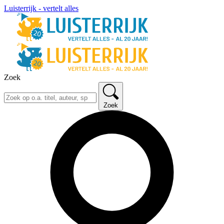
Luisterrijk - vertelt alles
Zoek
Zoek