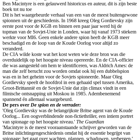
Ben Macintyre is een gelauwerd historicus en auteur, dit is zijn beste
boek tot nu toe
Dit is het waargebeurde verhaal van een van de meest buitengewone
spionnen uit de geschiedenis. In 1968 kreeg Oleg Gordievsky zijn
eerste post voor de KGB en binnen een paar jaar werd hij de
topman van de Sovjet-Unie in Londen, waar hij vanaf 1973 stiekem
werkte voor MI6. Geen enkele andere spion heeft de KGB meer
beschadigd en de loop van de Koude Oorlog voor altijd zo
veranderd.
De CIA wilde koste wat het kost weten wie deze bron was die
overduidelijk op het hoogste niveau opereerde. En de CIA-officier
die was aangesteld om hem te identificeren, was Aldrich Ames: de
man die zelf berucht zou worden omdat ook hij een dubbelspion
was en in het geheim voor de Sovjets spioneerde. Maar Oleg
Gordievsky speelt de hoofdrol in een gehaaid spel tussen Amerika,
Groot-Brittannië en de Sovjet-Unie dat zijn climax vindt in een
filmische ontsnapping uit Moskou in 1985. Adembenemend
spannend én allemaal waargebeurd.
De pers over
De spion en de verrader:
'Oleg Gordievsky was de belangrijkste Britse agent van de Koude
Oorlog... Een oogverblindende non-fictiethriller, een intiem portret
van spionage op het hoogste niveau.'
The Guardian
'Macintyre is de meest vooraanstaande schrijver geworden van de
Britse inlichtingengeschiedenis omdat hij de essentie begrijpt van
spionage: het gaat over wachten, plannen, schaduwen, verbergen.'