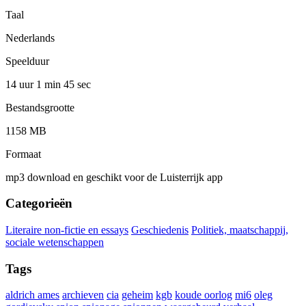
Taal
Nederlands
Speelduur
14 uur 1 min
45 sec
Bestandsgrootte
1158 MB
Formaat
mp3 download en geschikt voor de Luisterrijk app
Categorieën
Literaire non-fictie en essays
Geschiedenis
Politiek, maatschappij,
sociale wetenschappen
Tags
aldrich ames
archieven
cia
geheim
kgb
koude oorlog
mi6
oleg