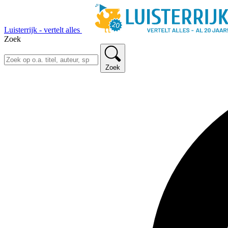
Luisterrijk - vertelt alles
Zoek
Zoek