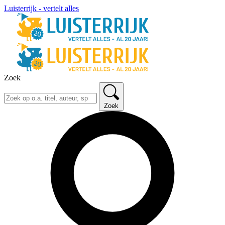
Luisterrijk - vertelt alles
Zoek
Zoek