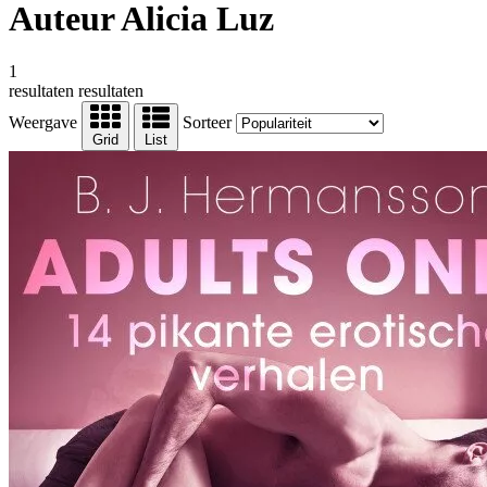
Auteur Alicia Luz
1
resultaten
resultaten
Weergave
Sorteer
Grid
List