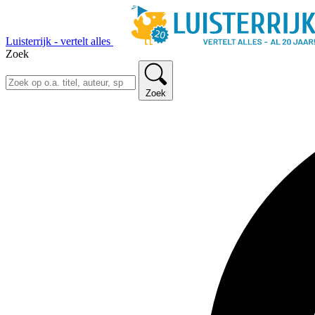
Luisterrijk - vertelt alles
Zoek
Zoek