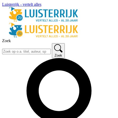
Luisterrijk - vertelt alles
Zoek
Zoek