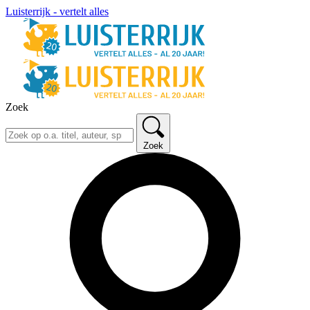
Luisterrijk - vertelt alles
Zoek
Zoek