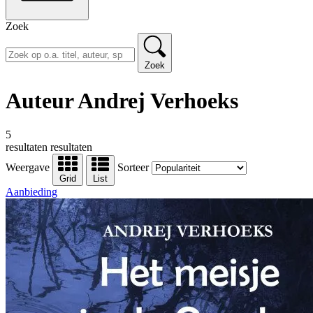
Zoek
Zoek
Auteur Andrej Verhoeks
5
resultaten
resultaten
Weergave
Sorteer
Grid
List
Aanbieding