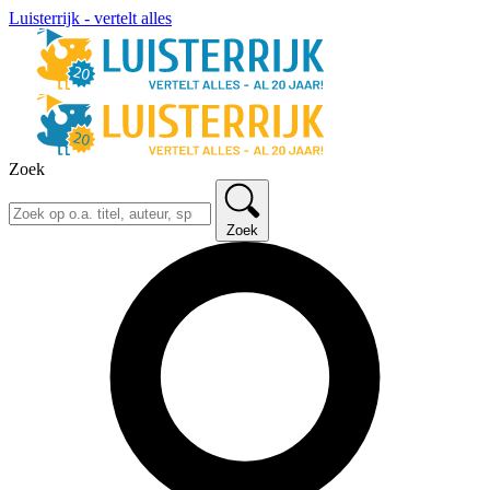
Luisterrijk - vertelt alles
Zoek
Zoek