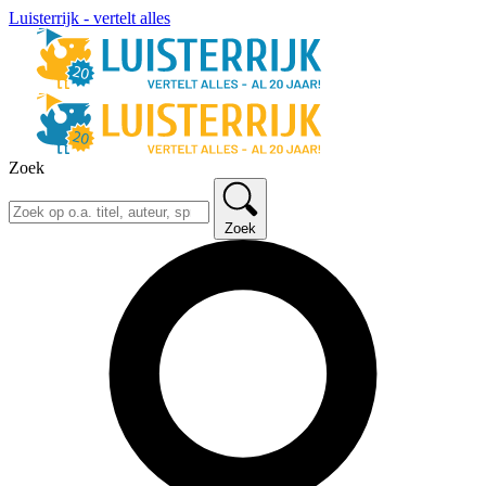
Luisterrijk - vertelt alles
Zoek
Zoek