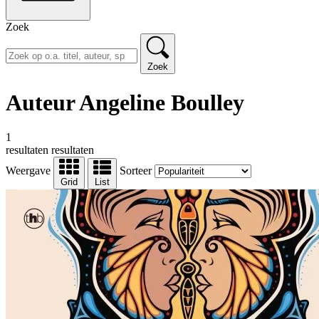
Zoek
Zoek
Auteur Angeline Boulley
1
resultaten
resultaten
Weergave
Sorteer
Grid
List