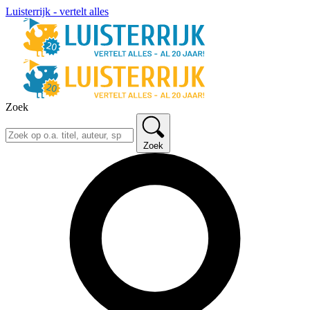
Luisterrijk - vertelt alles
Zoek
Zoek