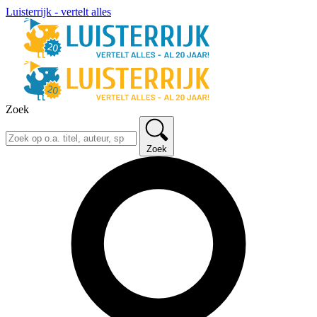
Luisterrijk - vertelt alles
Zoek
Zoek