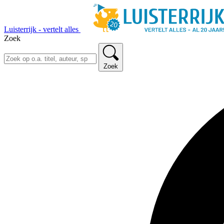
Luisterrijk - vertelt alles
Zoek
Zoek