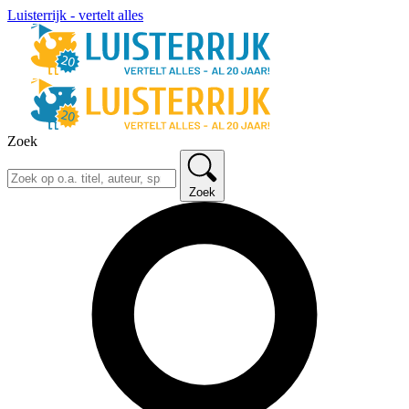
Luisterrijk - vertelt alles
Zoek
Zoek