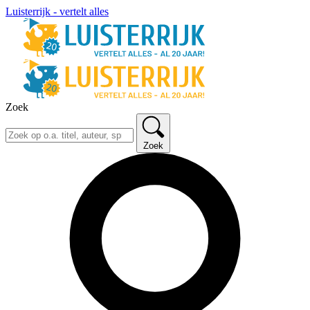
Luisterrijk - vertelt alles
Zoek
Zoek