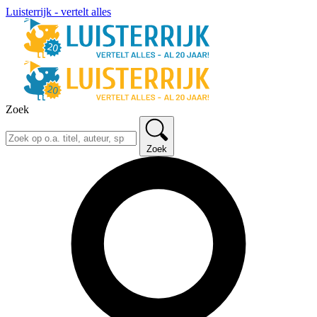
Luisterrijk - vertelt alles
Zoek
Zoek