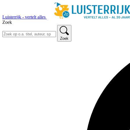
Luisterrijk - vertelt alles
Zoek
Zoek