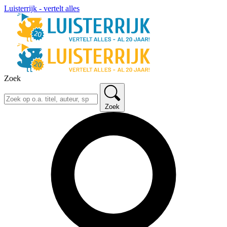
Luisterrijk - vertelt alles
Zoek
Zoek