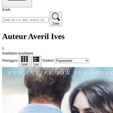
Zoek
Zoek
Auteur Averil Ives
1
resultaten
resultaten
Weergave
Sorteer
Grid
List