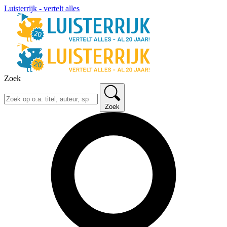
Luisterrijk - vertelt alles
Zoek
Zoek