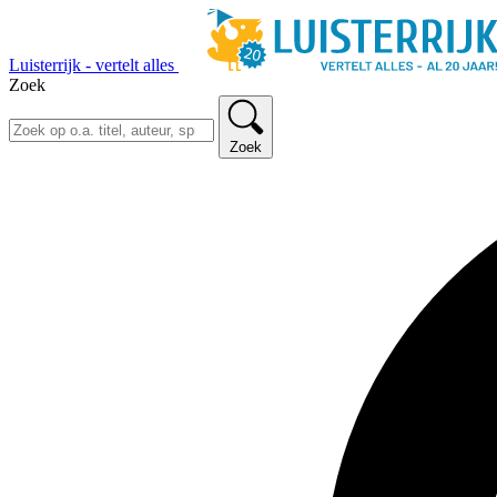
Luisterrijk - vertelt alles
Zoek
Zoek