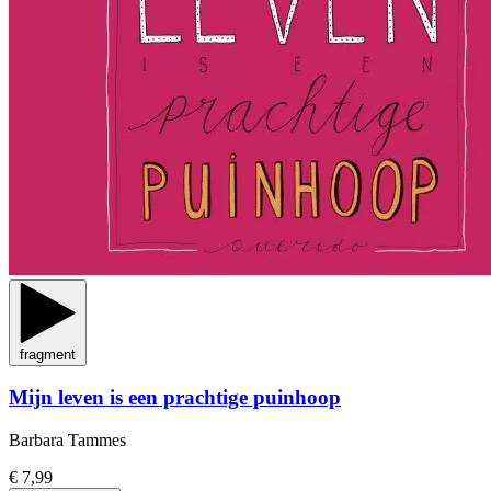
fragment
Mijn leven is een prachtige puinhoop
Barbara Tammes
€ 7,99