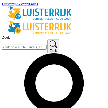
Luisterrijk - vertelt alles
Zoek
Zoek