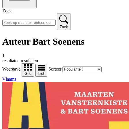
Zoek
Zoek
Auteur Bart Soenens
1
resultaten
resultaten
Weergave
Sorteer
Grid
List
Vlaams