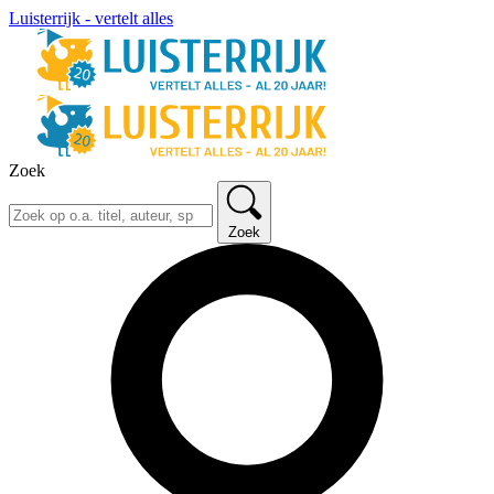
Luisterrijk - vertelt alles
Zoek
Zoek